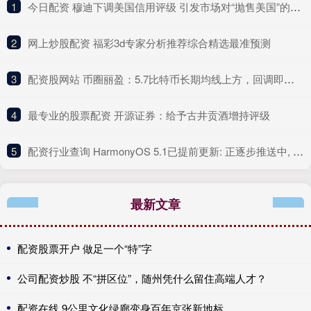
1
​今日配资 穆迪下调美国信用评级 引发市场对“抛售美国”的担忧重现
2
​网上炒股配资 福彩3d专家分析推荐综合精选最准预测
3
​配资股网站 币圈丽盈：5.7比特币长期均线上方，回调即是买入机会！以太坊4小时连阴下跌，谨防主力诱多陷阱！最新行情分析_趋势_盘口_市场
4
​最专业的股票配资 开源证券：给予古井贡酒增持评级
5
​配资行业查询 HarmonyOS 5.1已提前更新: 正逐步推送中, 你收到了吗?
最新文章
配资股票开户 做足一个“特”字
公司配资炒股 不“拼区位”，随州凭什么留住高端人才？
配资在线 9公里文化绿廊变身百年京张新地标