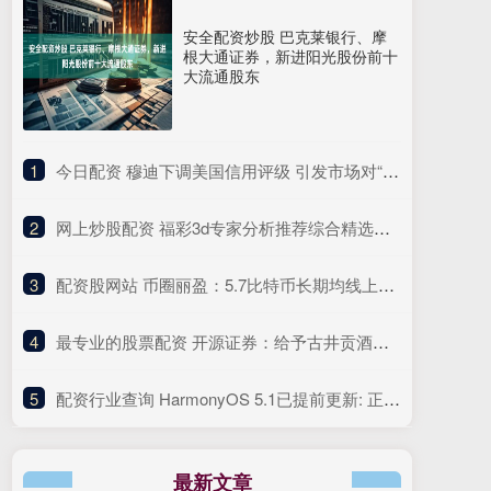
安全配资炒股 巴克莱银行、摩
根大通证券，新进阳光股份前十
大流通股东
1
​今日配资 穆迪下调美国信用评级 引发市场对“抛售美国”的担忧重现
2
​网上炒股配资 福彩3d专家分析推荐综合精选最准预测
3
​配资股网站 币圈丽盈：5.7比特币长期均线上方，回调即是买入机会！以太坊4小时连阴下跌，谨防主力诱多陷阱！最新行情分析_趋势_盘口_市场
4
​最专业的股票配资 开源证券：给予古井贡酒增持评级
5
​配资行业查询 HarmonyOS 5.1已提前更新: 正逐步推送中, 你收到了吗?
最新文章