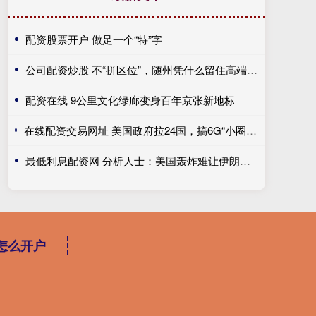
配资股票开户 做足一个“特”字
公司配资炒股 不“拼区位”，随州凭什么留住高端人才？
配资在线 9公里文化绿廊变身百年京张新地标
在线配资交易网址 美国政府拉24国，搞6G“小圈子”抱团围堵，结果中国这张牌却先亮了！
最低利息配资网 分析人士：美国轰炸难让伊朗屈服
怎么开户