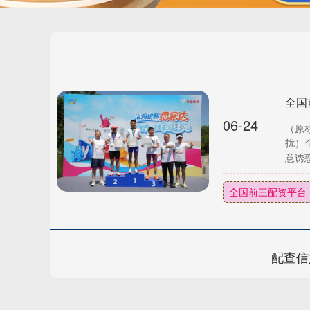
06-24
（原
扰）
意诱惑
全国前三配资平台
配查信