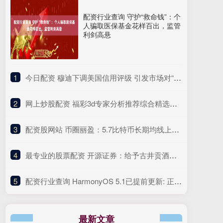
配资行业查询 守护“救命钱”：个
人骗取医保基金花样百出，监管
利剑高悬
1
​今日配资 穆迪下调美国信用评级 引发市场对“抛售美国”的担忧重现
2
​网上炒股配资 福彩3d专家分析推荐综合精选最准预测
3
​配资股网站 币圈丽盈：5.7比特币长期均线上方，回调即是买入机会！以太坊4小时连阴下跌，谨防主力诱多陷阱！最新行情分析_趋势_盘口_市场
4
​最专业的股票配资 开源证券：给予古井贡酒增持评级
5
​配资行业查询 HarmonyOS 5.1已提前更新: 正逐步推送中, 你收到了吗?
最新文章