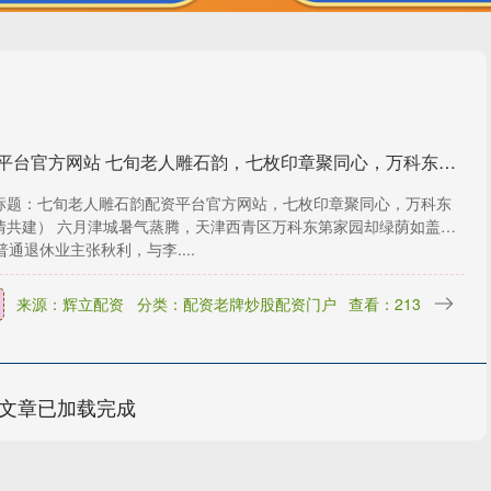
配资平台官方网站 七旬老人雕石韵，七枚印章聚同心，万科东第共情共建
标题：七旬老人雕石韵配资平台官方网站，七枚印章聚同心，万科东
情共建） 六月津城暑气蒸腾，天津西青区万科东第家园却绿荫如盖。
普通退休业主张秋利，与李....
来源：辉立配资
分类：配资老牌炒股配资门户
查看：213
文章已加载完成