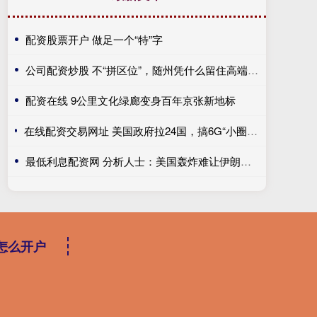
配资股票开户 做足一个“特”字
公司配资炒股 不“拼区位”，随州凭什么留住高端人才？
配资在线 9公里文化绿廊变身百年京张新地标
在线配资交易网址 美国政府拉24国，搞6G“小圈子”抱团围堵，结果中国这张牌却先亮了！
最低利息配资网 分析人士：美国轰炸难让伊朗屈服
怎么开户