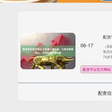
06-17
（原
第共
74岁
配资平台官方网站
配查信