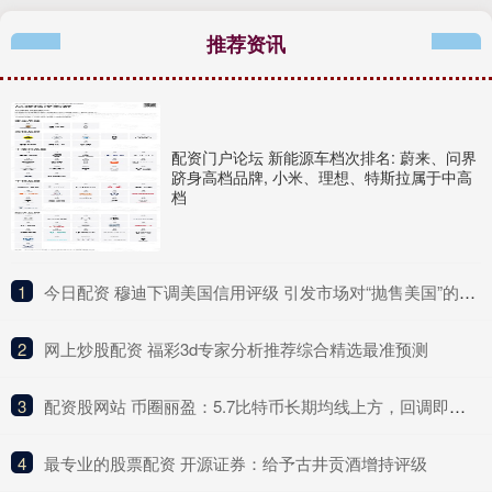
推荐资讯
配资门户论坛 新能源车档次排名: 蔚来、问界
跻身高档品牌, 小米、理想、特斯拉属于中高
档
1
​今日配资 穆迪下调美国信用评级 引发市场对“抛售美国”的担忧重现
2
​网上炒股配资 福彩3d专家分析推荐综合精选最准预测
3
​配资股网站 币圈丽盈：5.7比特币长期均线上方，回调即是买入机会！以太坊4小时连阴下跌，谨防主力诱多陷阱！最新行情分析_趋势_盘口_市场
4
​最专业的股票配资 开源证券：给予古井贡酒增持评级