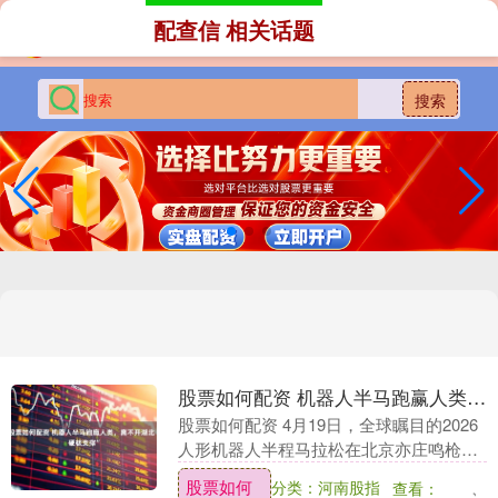
配查信 相关话题
搜索
股票如何配资 机器人半马跑赢人类，离不开湖北“硬核支撑”
股票如何配资 4月19日，全球瞩目的2026
人形机器人半程马拉松在北京亦庄鸣枪开
跑。6台代号为“闪电”的机器人震惊全场
股票如何
分类：河南股指
查看：
——不仅包揽前6名，更以50分26秒的成