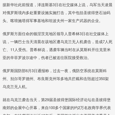
据新华社此前报道，泽连斯基3日在社交媒体上说，乌军当天凌晨
对俄罗斯境内多处重要设施实施打击，其中包括圣彼得堡石油码
头、喀琅施塔得军事基地和坦波夫州一家生产武器的企业。
俄罗斯方面任命的顿涅茨克地区领导人普希林3日在社交媒体上
说，一辆巴士当天清晨在该地区遭乌克兰无人机袭击，造成7人死
亡、11人受伤。普希林说，遇袭车辆当时在从莫斯科开往克里米
亚的辛菲罗波尔途中，伤者已被送往医院接受救治。
俄罗斯国防部6月3日通报称，过去一夜，俄防空系统在莫斯科
州、别尔哥罗德州、布良斯克州等多地共拦截和击毁超过350架
乌克兰无人机。
就在乌克兰袭击当天，第29届圣彼得堡国际经济论坛在圣彼得堡
南郊的会展中心开幕，来自100多个国家的约2万名政商学界代表