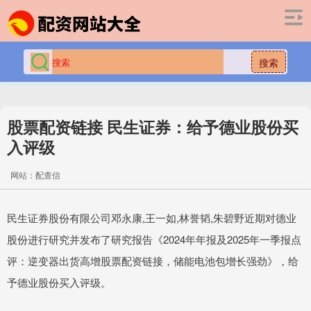
搜索
股票配资链接 民生证券：给予德业股份买
入评级
网站：配查信
民生证券股份有限公司邓永康,王一如,林誉韬,朱碧野近期对德业
股份进行研究并发布了研究报告《2024年年报及2025年一季报点
评：逆变器出货高增股票配资链接，储能电池包增长强劲》，给
予德业股份买入评级。