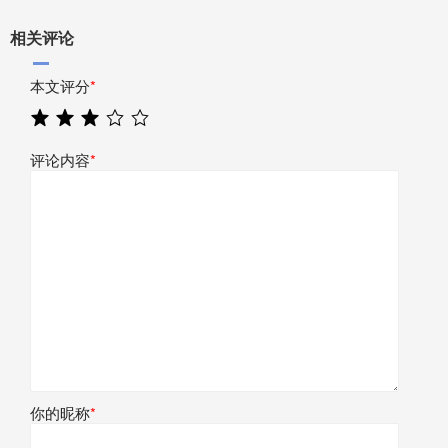
相关评论
本文评分
*
评论内容
*
你的昵称
*