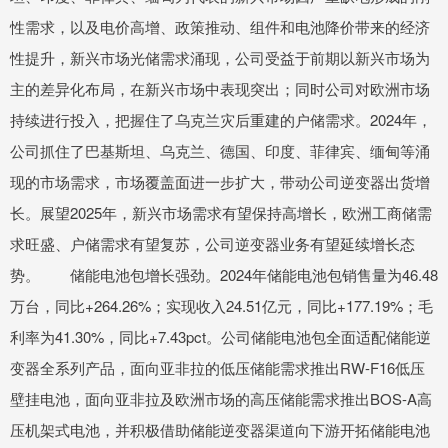
性需求，以及电价高增、政策推动、组件和电池降价带来的经济
性提升，新兴市场光储需求涌现，公司受益于前期以新兴市场为
主的差异化布局，在新兴市场中表现突出；同时公司对欧洲市场
持续进行投入，把握住了乌克兰灾后重建的户储需求。2024年，
公司抓住了巴基斯坦、乌克兰、德国、印度、菲律宾、缅甸等涌
现的市场需求，市场覆盖面进一步扩大，带动公司逆变器出货增
长。展望2025年，新兴市场需求有望保持高增长，欧洲工商储需
求旺盛、户储需求有望复苏，公司逆变器业务有望延续增长态
势。 储能电池包增长强劲。2024年储能电池包销售量为46.48
万台，同比+264.26%；实现收入24.51亿元，同比+177.19%；毛
利率为41.30%，同比+7.43pct。公司储能电池包全面适配储能逆
变器全系列产品，面向亚非拉的低压储能需求推出RW-F16低压
壁挂电池，面向亚非拉及欧洲市场的高压储能需求推出BOS-A高
压机架式电池，并积极借助储能逆变器渠道向下游开拓储能电池