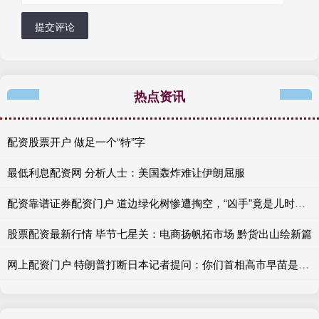
提交评论
热点资讯
配资股票开户 做足一个“特”字
最低利息配资网 分析人士：美国轰炸难让伊朗屈服
配资靠谱证券配资门户 道边绿化树惨遭掏空，“凶手”竟是儿时记忆中的天牛
股票配资最新行情 毕节七星关：电商扬帆拓市场 黔货出山绘新篇
网上配资门户 特朗普打断日本记者提问：你们首相高市早苗是我头号粉丝，她觉得我干得非常出色！高市早苗曾在访美时极力示好却遭羞辱